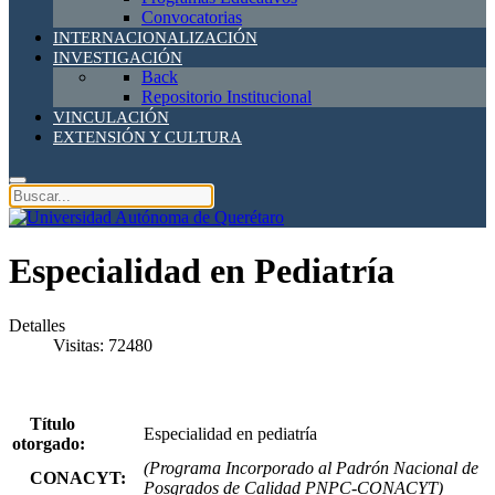
Convocatorias
INTERNACIONALIZACIÓN
INVESTIGACIÓN
Back
Repositorio Institucional
VINCULACIÓN
EXTENSIÓN Y CULTURA
Especialidad en Pediatría
Detalles
Visitas: 72480
Título
Especialidad en pediatría
otorgado:
(Programa Incorporado al Padrón Nacional de
CONACYT:
Posgrados de Calidad PNPC-CONACYT)