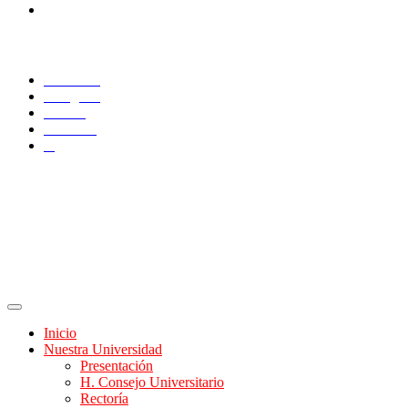
Administrativos
SÍGUENOS
Facebook
Instagram
TikTok
YouTube
X
Inicio
Nuestra Universidad
Presentación
H. Consejo Universitario
Rectoría