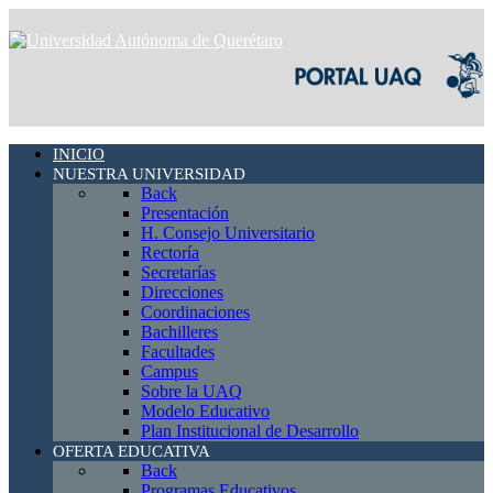
INICIO
NUESTRA UNIVERSIDAD
Back
Presentación
H. Consejo Universitario
Rectoría
Secretarías
Direcciones
Coordinaciones
Bachilleres
Facultades
Campus
Sobre la UAQ
Modelo Educativo
Plan Institucional de Desarrollo
OFERTA EDUCATIVA
Back
Programas Educativos