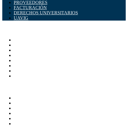
PROVEEDORES
FACTURACIÓN
DERECHOS UNIVERSITARIOS
UAVIG
ADMINISTRACIÓN CENTRAL
Página principal
Rectoría
Secretarías
Direcciones
Coordinaciones
Bachilleres
Facultades
Campus
SERVICIOS
Directorio
Correo Empleados UAQ
Sistema Soporte (SISO)
Calendario Escolar
Bibliotecas
Contraloria Social