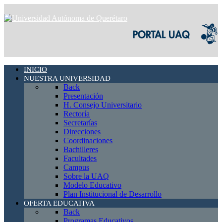
INICIO
NUESTRA UNIVERSIDAD
Back
Presentación
H. Consejo Universitario
Rectoría
Secretarías
Direcciones
Coordinaciones
Bachilleres
Facultades
Campus
Sobre la UAQ
Modelo Educativo
Plan Institucional de Desarrollo
OFERTA EDUCATIVA
Back
Programas Educativos