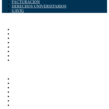
FACTURACIÓN
DERECHOS UNIVERSITARIOS
UAVIG
ADMINISTRACIÓN CENTRAL
Página principal
Rectoría
Secretarías
Direcciones
Coordinaciones
Bachilleres
Facultades
Campus
SERVICIOS
Directorio
Correo Empleados UAQ
Sistema Soporte (SISO)
Calendario Escolar
Bibliotecas
Contraloria Social
Mapa de sitio