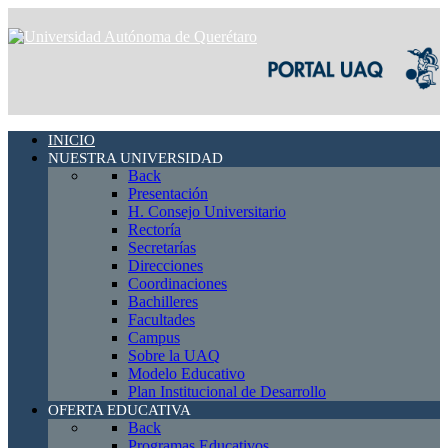
INICIO
NUESTRA UNIVERSIDAD
Back
Presentación
H. Consejo Universitario
Rectoría
Secretarías
Direcciones
Coordinaciones
Bachilleres
Facultades
Campus
Sobre la UAQ
Modelo Educativo
Plan Institucional de Desarrollo
OFERTA EDUCATIVA
Back
Programas Educativos