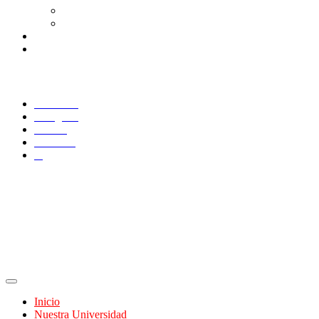
Correo Alumnos UAQ
Consulta/solicitud Correo Alumnos UAQ
Docentes
Administrativos
SÍGUENOS
Facebook
Instagram
TikTok
YouTube
X
Inicio
Nuestra Universidad