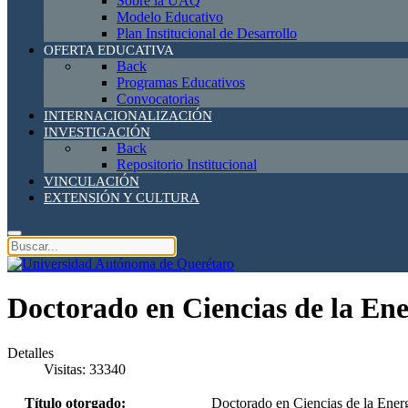
Sobre la UAQ
Modelo Educativo
Plan Institucional de Desarrollo
OFERTA EDUCATIVA
Back
Programas Educativos
Convocatorias
INTERNACIONALIZACIÓN
INVESTIGACIÓN
Back
Repositorio Institucional
VINCULACIÓN
EXTENSIÓN Y CULTURA
Doctorado en Ciencias de la Ene
Detalles
Visitas: 33340
Título otorgado:
Doctorado en Ciencias de la Ener