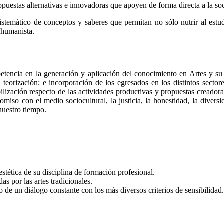
ropuestas alternativas e innovadoras que apoyen de forma directa a la so
 sistemático de conceptos y saberes que permitan no sólo nutrir al estu
y humanista.
encia en la generación y aplicación del conocimiento en Artes y su re
 la teorización; e incorporación de los egresados en los distintos secto
ización respecto de las actividades productivas y propuestas creadoras a
iso con el medio sociocultural, la justicia, la honestidad, la diversida
nuestro tiempo.
o-estética de su disciplina de formación profesional.
s por las artes tradicionales.
 de un diálogo constante con los más diversos criterios de sensibilidad.