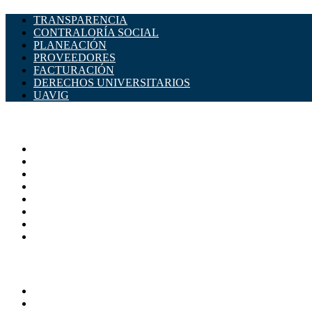
TRANSPARENCIA
CONTRALORÍA SOCIAL
PLANEACIÓN
PROVEEDORES
FACTURACIÓN
DERECHOS UNIVERSITARIOS
UAVIG
ADMINISTRACIÓN CENTRAL
Página principal
Rectoría
Secretarías
Direcciones
Coordinaciones
Bachilleres
Facultades
Campus
SERVICIOS
Directorio
Correo Empleados UAQ