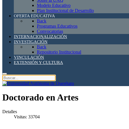
Sobre la UAQ
Modelo Educativo
Plan Institucional de Desarrollo
OFERTA EDUCATIVA
Back
Programas Educativos
Convocatorias
INTERNACIONALIZACIÓN
INVESTIGACIÓN
Back
Repositorio Institucional
VINCULACIÓN
EXTENSIÓN Y CULTURA
Doctorado en Artes
Detalles
Visitas: 33704