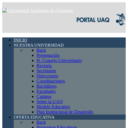
INICIO
NUESTRA UNIVERSIDAD
Back
Presentación
H. Consejo Universitario
Rectoría
Secretarías
Direcciones
Coordinaciones
Bachilleres
Facultades
Campus
Sobre la UAQ
Modelo Educativo
Plan Institucional de Desarrollo
OFERTA EDUCATIVA
Back
Programas Educativos