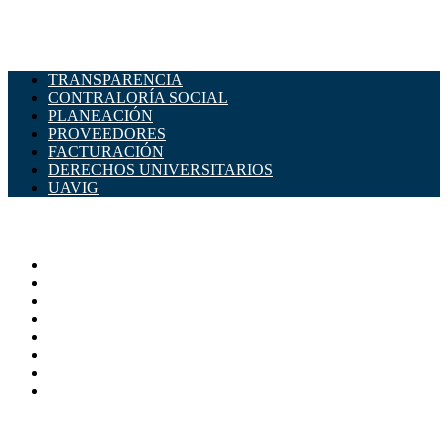
TRANSPARENCIA
CONTRALORÍA SOCIAL
PLANEACIÓN
PROVEEDORES
FACTURACIÓN
DERECHOS UNIVERSITARIOS
UAVIG
ADMINISTRACIÓN CENTRAL
Página principal
Rectoría
Secretarías
Direcciones
Coordinaciones
Bachilleres
Facultades
Campus
SERVICIOS