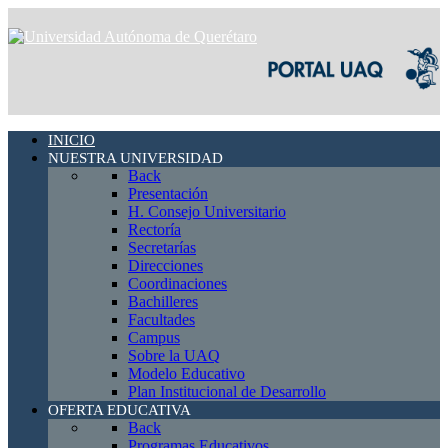
INICIO
NUESTRA UNIVERSIDAD
Back
Presentación
H. Consejo Universitario
Rectoría
Secretarías
Direcciones
Coordinaciones
Bachilleres
Facultades
Campus
Sobre la UAQ
Modelo Educativo
Plan Institucional de Desarrollo
OFERTA EDUCATIVA
Back
Programas Educativos