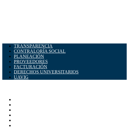
TRANSPARENCIA
CONTRALORÍA SOCIAL
PLANEACIÓN
PROVEEDORES
FACTURACIÓN
DERECHOS UNIVERSITARIOS
UAVIG
ADMINISTRACIÓN CENTRAL
Página principal
Rectoría
Secretarías
Direcciones
Coordinaciones
Bachilleres