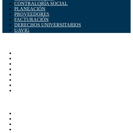
CONTRALORÍA SOCIAL
PLANEACIÓN
PROVEEDORES
FACTURACIÓN
DERECHOS UNIVERSITARIOS
UAVIG
ADMINISTRACIÓN CENTRAL
Página principal
Rectoría
Secretarías
Direcciones
Coordinaciones
Bachilleres
Facultades
Campus
SERVICIOS
Directorio
Correo Empleados UAQ
Sistema Soporte (SISO)
Calendario Escolar