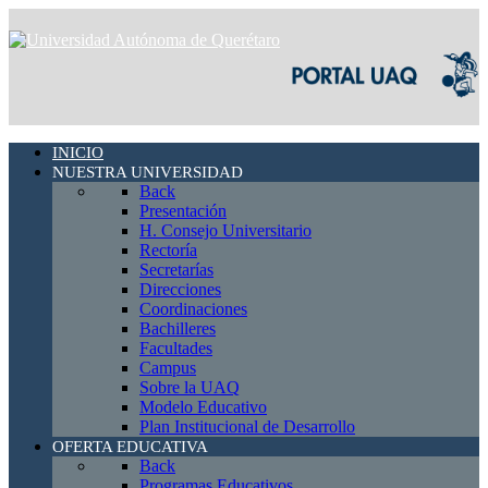
INICIO
NUESTRA UNIVERSIDAD
Back
Presentación
H. Consejo Universitario
Rectoría
Secretarías
Direcciones
Coordinaciones
Bachilleres
Facultades
Campus
Sobre la UAQ
Modelo Educativo
Plan Institucional de Desarrollo
OFERTA EDUCATIVA
Back
Programas Educativos