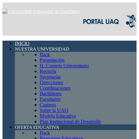
INICIO
NUESTRA UNIVERSIDAD
Back
Presentación
H. Consejo Universitario
Rectoría
Secretarías
Direcciones
Coordinaciones
Bachilleres
Facultades
Campus
Sobre la UAQ
Modelo Educativo
Plan Institucional de Desarrollo
OFERTA EDUCATIVA
Back
Programas Educativos