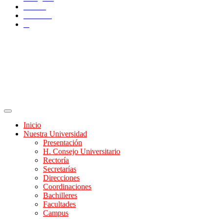
TikTok
YouTube
X
Inicio
Nuestra Universidad
Presentación
H. Consejo Universitario
Rectoría
Secretarías
Direcciones
Coordinaciones
Bachilleres
Facultades
Campus