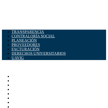
TRANSPARENCIA
CONTRALORÍA SOCIAL
PLANEACIÓN
PROVEEDORES
FACTURACIÓN
DERECHOS UNIVERSITARIOS
UAVIG
ADMINISTRACIÓN CENTRAL
Página principal
Rectoría
Secretarías
Direcciones
Coordinaciones
Bachilleres
Facultades
Campus