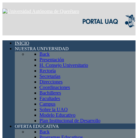
INICIO
NUESTRA UNIVERSIDAD
Back
Presentación
H. Consejo Universitario
Rectoría
Secretarías
Direcciones
Coordinaciones
Bachilleres
Facultades
Campus
Sobre la UAQ
Modelo Educativo
Plan Institucional de Desarrollo
OFERTA EDUCATIVA
Back
Programas Educativos