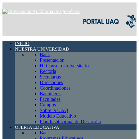
INICIO
NUESTRA UNIVERSIDAD
Back
Presentación
H. Consejo Universitario
Rectoría
Secretarías
Direcciones
Coordinaciones
Bachilleres
Facultades
Campus
Sobre la UAQ
Modelo Educativo
Plan Institucional de Desarrollo
OFERTA EDUCATIVA
Back
Programas Educativos