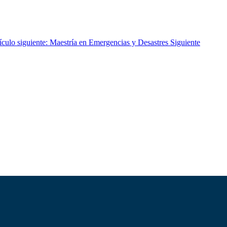
ículo siguiente: Maestría en Emergencias y Desastres
Siguiente