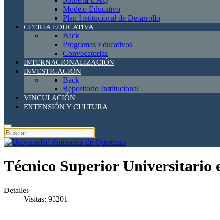
Sobre la UAQ
Modelo Educativo
Plan Institucional de Desarrollo
OFERTA EDUCATIVA
Back
Programas Educativos
Convocatorias
INTERNACIONALIZACIÓN
INVESTIGACIÓN
Back
Repositorio Institucional
VINCULACIÓN
EXTENSIÓN Y CULTURA
Técnico Superior Universitario 
Detalles
Visitas: 93201