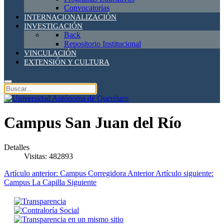
Convocatorias
INTERNACIONALIZACIÓN
INVESTIGACIÓN
Back
Repositorio Institucional
VINCULACIÓN
EXTENSIÓN Y CULTURA
Campus San Juan del Río
Detalles
Visitas: 482893
Artículo anterior: Campus Corregidora
Anterior
Artículo siguiente:
Campus La Capilla
Siguiente