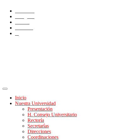
Facebook
Instagram
TikTok
YouTube
X
Inicio
Nuestra Universidad
Presentación
H. Consejo Universitario
Rectoría
Secretarías
Direcciones
Coordinaciones