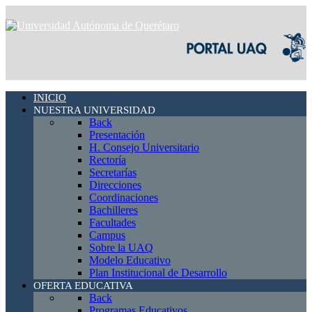
INICIO
NUESTRA UNIVERSIDAD
Back
Presentación
H. Consejo Universitario
Rectoría
Secretarías
Direcciones
Coordinaciones
Bachilleres
Facultades
Campus
Sobre la UAQ
Modelo Educativo
Plan Institucional de Desarrollo
OFERTA EDUCATIVA
Back
Programas Educativos