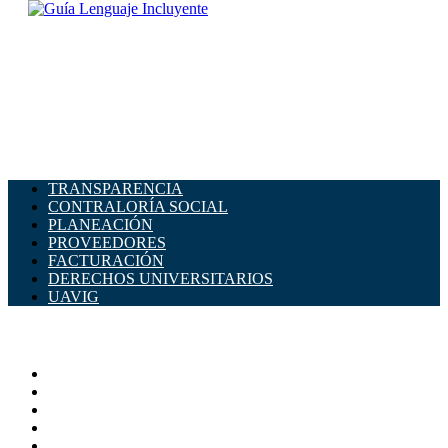
TRANSPARENCIA
CONTRALORÍA SOCIAL
PLANEACIÓN
PROVEEDORES
FACTURACIÓN
DERECHOS UNIVERSITARIOS
UAVIG
ADMINISTRACIÓN CENTRAL
Página principal
Rectoría
Secretarías
Direcciones
Coordinaciones