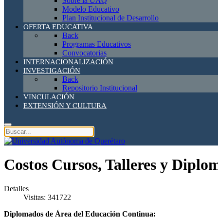
Sobre la UAQ
Modelo Educativo
Plan Institucional de Desarrollo
OFERTA EDUCATIVA
Back
Programas Educativos
Convocatorias
INTERNACIONALIZACIÓN
INVESTIGACIÓN
Back
Repositorio Institucional
VINCULACIÓN
EXTENSIÓN Y CULTURA
Costos Cursos, Talleres y Diplo
Detalles
Visitas: 341722
Diplomados de Área del Educación Continua: