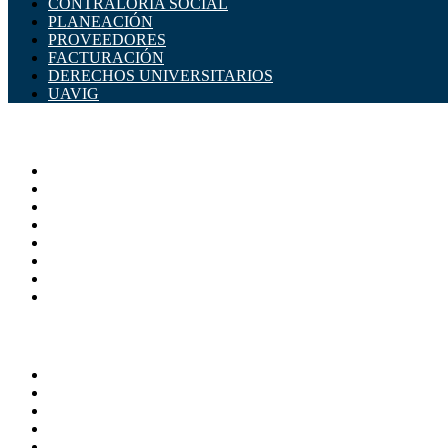
CONTRALORÍA SOCIAL
PLANEACIÓN
PROVEEDORES
FACTURACIÓN
DERECHOS UNIVERSITARIOS
UAVIG
ADMINISTRACIÓN CENTRAL
Página principal
Rectoría
Secretarías
Direcciones
Coordinaciones
Bachilleres
Facultades
Campus
SERVICIOS
Directorio
Correo Empleados UAQ
Sistema Soporte (SISO)
Calendario Escolar
Bibliotecas