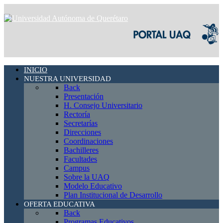
INICIO
NUESTRA UNIVERSIDAD
Back
Presentación
H. Consejo Universitario
Rectoría
Secretarías
Direcciones
Coordinaciones
Bachilleres
Facultades
Campus
Sobre la UAQ
Modelo Educativo
Plan Institucional de Desarrollo
OFERTA EDUCATIVA
Back
Programas Educativos