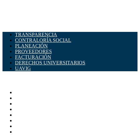
TRANSPARENCIA
CONTRALORÍA SOCIAL
PLANEACIÓN
PROVEEDORES
FACTURACIÓN
DERECHOS UNIVERSITARIOS
UAVIG
ADMINISTRACIÓN CENTRAL
Página principal
Rectoría
Secretarías
Direcciones
Coordinaciones
Bachilleres
Facultades
Campus