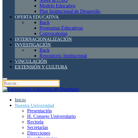
Sobre la UAQ
Modelo Educativo
Plan Institucional de Desarrollo
OFERTA EDUCATIVA
Back
Programas Educativos
Convocatorias
INTERNACIONALIZACIÓN
INVESTIGACIÓN
Back
Repositorio Institucional
VINCULACIÓN
EXTENSIÓN Y CULTURA
Inicio
Nuestra Universidad
Presentación
H. Consejo Universitario
Rectoría
Secretarías
Direcciones