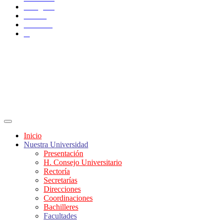
Instagram
TikTok
YouTube
X
Inicio
Nuestra Universidad
Presentación
H. Consejo Universitario
Rectoría
Secretarías
Direcciones
Coordinaciones
Bachilleres
Facultades