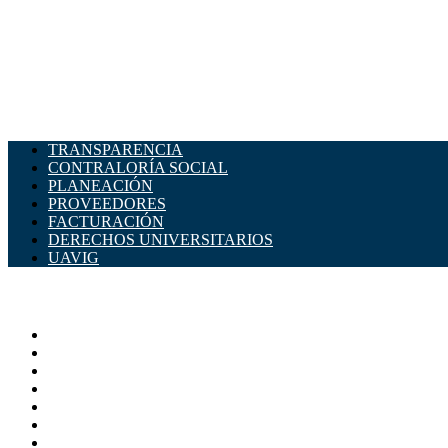
TRANSPARENCIA
CONTRALORÍA SOCIAL
PLANEACIÓN
PROVEEDORES
FACTURACIÓN
DERECHOS UNIVERSITARIOS
UAVIG
ADMINISTRACIÓN CENTRAL
Página principal
Rectoría
Secretarías
Direcciones
Coordinaciones
Bachilleres
Facultades